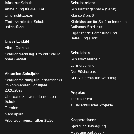
Infos zur Schule
Schulbereiche
Anmeldung für die EFöB
Schulanfangsphase (Saph)
Unterrichtszeiten
Klasse 3 bis 6
Förderverein der Schule
Kleinklassen für Schüler:innen im
unterstützen
Autismus-Spektrum
Ergänzende Förderung und
Betreuung (Hort)
Unser Leitbild
Albert Gutzmann
Schulleben
Schulentwicklung: Projekt Schule
ohne Gewalt
Schulsozialarbeit
Lernförderung
Der Bücherbus
Aktuelles Schuljahr
ALBA Jugendclub Wedding
Schulanmeldung für Lernanfänger
im kommenden Schuljahr
2026/2027
Projekte
Übergang zur weiterführenden
im Unterricht
Schule
außerschulische Projekte
Termine
Mensaplan
Kooperationen
Arbeitsgemeinschaften 25/26
Sport und Bewegung
Museumspädagogik