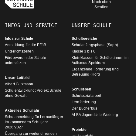
Nach oben
Scrollen
INFOS UND SERVICE
UNSERE SCHULE
Infos zur Schule
Schulbereiche
Anmeldung für die EFöB
Schulanfangsphase (Saph)
Unterrichtszeiten
Klasse 3 bis 6
Förderverein der Schule
Kleinklassen für Schüler:innen im
unterstützen
Autismus-Spektrum
Ergänzende Förderung und
Betreuung (Hort)
Unser Leitbild
Albert Gutzmann
Schulleben
Schulentwicklung: Projekt Schule
ohne Gewalt
Schulsozialarbeit
Lernförderung
Der Bücherbus
Aktuelles Schuljahr
ALBA Jugendclub Wedding
Schulanmeldung für Lernanfänger
im kommenden Schuljahr
2026/2027
Projekte
Übergang zur weiterführenden