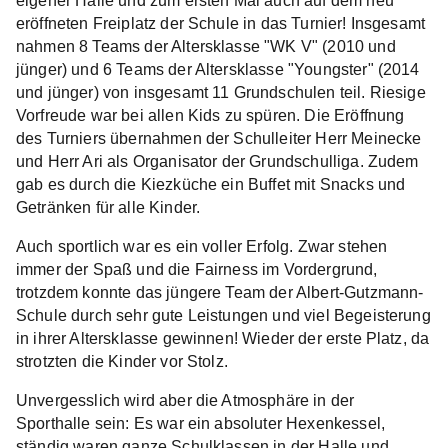
eigener Halle und zum ersten Mal auch auf dem neu
eröffneten Freiplatz der Schule in das Turnier! Insgesamt
nahmen 8 Teams der Altersklasse "WK V" (2010 und
jünger) und 6 Teams der Altersklasse "Youngster" (2014
und jünger) von insgesamt 11 Grundschulen teil. Riesige
Vorfreude war bei allen Kids zu spüren. Die Eröffnung
des Turniers übernahmen der Schulleiter Herr Meinecke
und Herr Ari als Organisator der Grundschulliga. Zudem
gab es durch die Kiezküche ein Buffet mit Snacks und
Getränken für alle Kinder.
Auch sportlich war es ein voller Erfolg. Zwar stehen
immer der Spaß und die Fairness im Vordergrund,
trotzdem konnte das jüngere Team der Albert-Gutzmann-
Schule durch sehr gute Leistungen und viel Begeisterung
in ihrer Altersklasse gewinnen! Wieder der erste Platz, da
strotzten die Kinder vor Stolz.
Unvergesslich wird aber die Atmosphäre in der
Sporthalle sein: Es war ein absoluter Hexenkessel,
ständig waren ganze Schulklassen in der Halle und