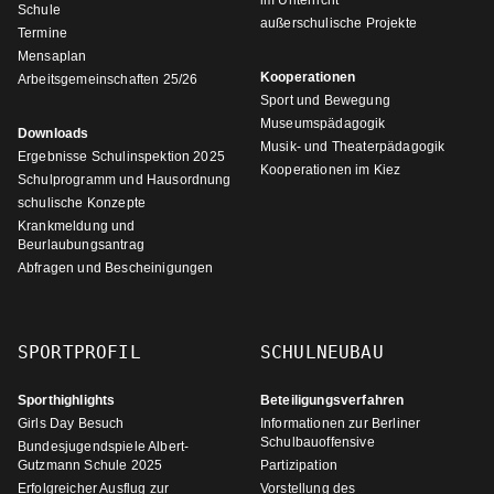
im Unterricht
Schule
außerschulische Projekte
Termine
Mensaplan
Kooperationen
Arbeitsgemeinschaften 25/26
Sport und Bewegung
Museumspädagogik
Downloads
Musik- und Theaterpädagogik
Ergebnisse Schulinspektion 2025
Kooperationen im Kiez
Schulprogramm und Hausordnung
schulische Konzepte
Krankmeldung und
Beurlaubungsantrag
Abfragen und Bescheinigungen
SPORTPROFIL
SCHULNEUBAU
Sporthighlights
Beteiligungsverfahren
Girls Day Besuch
Informationen zur Berliner
Schulbauoffensive
Bundesjugendspiele Albert-
Gutzmann Schule 2025
Partizipation
Erfolgreicher Ausflug zur
Vorstellung des