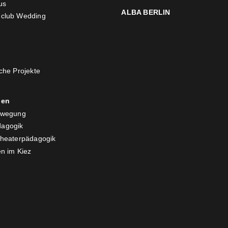
us
ALBA BERLIN
club Wedding
che Projekte
nen
ewegung
agogik
Theaterpädagogik
n im Kiez