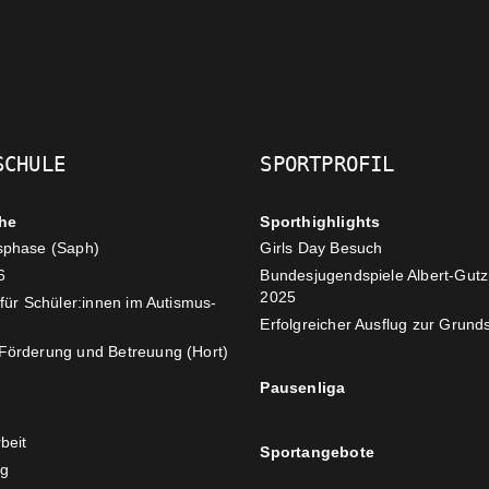
SCHULE
SPORTPROFIL
he
Sporthighlights
sphase (Saph)
Girls Day Besuch
6
Bundesjugendspiele Albert-Gut
2025
 für Schüler:innen im Autismus-
Erfolgreicher Ausflug zur Grunds
Förderung und Betreuung (Hort)
Pausenliga
beit
Sportangebote
ng