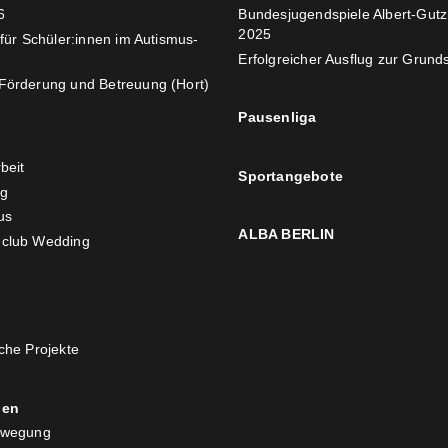
6
Bundesjugendspiele Albert-Gut
2025
 für Schüler:innen im Autismus-
Erfolgreicher Ausflug zur Grunds
Förderung und Betreuung (Hort)
Pausenliga
beit
Sportangebote
ng
us
ALBA BERLIN
club Wedding
che Projekte
nen
ewegung