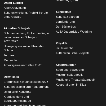
Betreuung (Hort)
Unser Leitbild
Albert Gutzmann
Schulleben
Schulentwicklung: Projekt Schule
ohne Gewalt
Schulsozialarbeit
Lernförderung
Der Bücherbus
Aktuelles Schuljahr
ALBA Jugendclub Wedding
Schulanmeldung für Lernanfänger
im kommenden Schuljahr
2026/2027
Projekte
Übergang zur weiterführenden
im Unterricht
Schule
außerschulische Projekte
Termine
Mensaplan
Kooperationen
Arbeitsgemeinschaften 25/26
Sport und Bewegung
Museumspädagogik
Downloads
Musik- und Theaterpädagogik
Ergebnisse Schulinspektion 2025
Kooperationen im Kiez
Schulprogramm und Hausordnung
schulische Konzepte
Krankmeldung und
Beurlaubungsantrag
Abfragen und Bescheinigungen