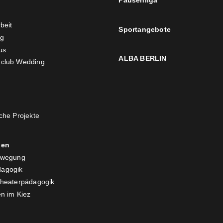
Pausenliga
beit
Sportangebote
ng
us
ALBA BERLIN
club Wedding
che Projekte
nen
ewegung
agogik
Theaterpädagogik
n im Kiez