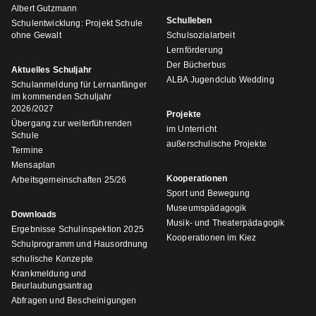
Albert Gutzmann
Schulleben
Schulentwicklung: Projekt Schule
ohne Gewalt
Schulsozialarbeit
Lernförderung
Der Bücherbus
Aktuelles Schuljahr
ALBA Jugendclub Wedding
Schulanmeldung für Lernanfänger
im kommenden Schuljahr
2026/2027
Projekte
Übergang zur weiterführenden
im Unterricht
Schule
außerschulische Projekte
Termine
Mensaplan
Kooperationen
Arbeitsgemeinschaften 25/26
Sport und Bewegung
Museumspädagogik
Downloads
Musik- und Theaterpädagogik
Ergebnisse Schulinspektion 2025
Kooperationen im Kiez
Schulprogramm und Hausordnung
schulische Konzepte
Krankmeldung und
Beurlaubungsantrag
Abfragen und Bescheinigungen